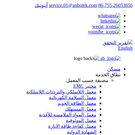
86-755-26053656
service.01@anbotek.com
أنبوتيك
تقرير التحقق
English
مسكن
نطاق الخدمة
مصنفة حسب المعمل
مختبر EMC
معمل اللاسلكي والترددات اللاسلكية
معمل السلامة الكهربائية
معمل الطاقة الجديد
معمل المستهلك
معمل المواد الملامسة للأغذية
معمل الموثوقية
معمل كفاءة طاقة الإنارة
الشهادة الدولية