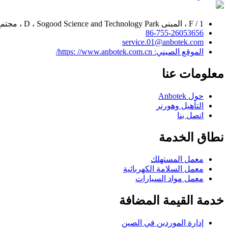
1 / F ، المبنى D ، Sogood Science and Technology Park ، مجتمع Sanwei ، شارع Hangcheng ، مقاطعة Bao'an ، Shenzhen ، Guangdong ، الصين.
86-755-26053656
service.01@anbotek.com
الموقع الصيني: https: //www.anbotek.com.cn/
معلومات عنا
حول Anbotek
التأهيل وهورنر
اتصل بنا
نطاق الخدمة
معمل المستهلك
معمل السلامة الكهربائية
معمل مواد السيارات
خدمة القيمة المضافة
إدارة الموردين في الصين