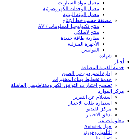
معمل مواد السيارات
معمل الوحدات الكهروضوئية
معمل البيئة البيئية
مصنفة حسب خط الإنتاج
منتج تكنولوجيا المعلومات / AV
منتج لاسلكي
بطارية طاقة جديدة
الأجهزة المنزلية
الفوانيس
شهادة
أخبار
خدمة القيمة المضافة
إدارة الموردين في الصين
خدمة تخطيط وبناء المختبرات
تصحيح اختبارات التوافق الكهرومغناطيسي الفاشلة
مركز الموارد
استعلام عن التقرير
استمارة طلب الاختبار
مركز الفيديو
تدفق الاختبار
معلومات عنا
حول Anbotek
التأهيل وهورنر
اتصل بنا